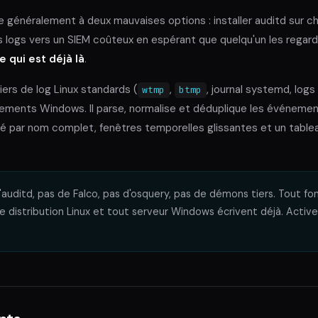
me généralement à deux mauvaises options : installer auditd sur 
es logs vers un SIEM coûteux en espérant que quelqu'un les rega
ce qui est déjà là
.
chiers de log Linux standards (
,
, journal systemd, log
wtmp
btmp
énements Windows. Il parse, normalise et déduplique les événeme
té par nom complet, fenêtres temporelles glissantes et un tablea
auditd, pas de Falco, pas d'osquery, pas de démons tiers. Tout fon
 distribution Linux et tout serveur Windows écrivent déjà. Activez