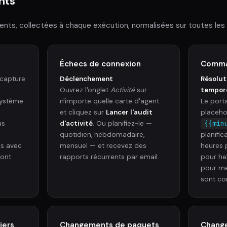
nts
nts, collectées à chaque exécution, normalisées sur toutes les 
Échecs de connexion
Comman
 capture
Déclenchement
Résolut
Ouvrez l'onglet
Activité
sur
tempor
système
n'importe quelle carte d'agent
Le porta
et cliquez sur
Lancer l'audit
placeho
us
d'activité
. Ou planifiez-le —
{{min
quotidien, hebdomadaire,
planifi
és avec
mensuel — et recevez des
heures 
 ont
rapports récurrents par email.
pour he
pour m
sont co
iers
Changements de paquets
Change