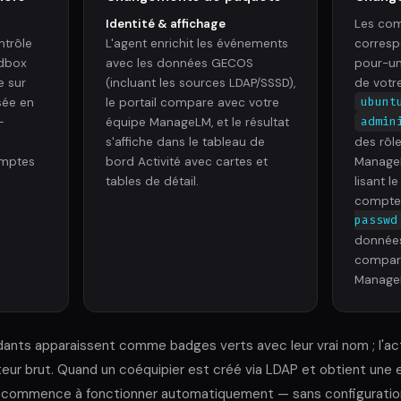
Identité & affichage
Les co
trôle
L'agent enrichit les événements
corresp
ndbox
avec les données GECOS
pour-un
e sur
(incluant les sources LDAP/SSSD),
de votr
rsée en
le portail compare avec votre
ubunt
—
équipe ManageLM, et le résultat
admin
s'affiche dans le tableau de
des rôl
omptes
bord Activité avec cartes et
ManageL
tables de détail.
lisant 
compte
passwd
données
compara
ManageL
dants apparaissent comme badges verts avec leur vrai nom ; l'a
ateur brut. Quand un coéquipier est créé via LDAP et obtient u
té commence à fonctionner automatiquement — sans configuration