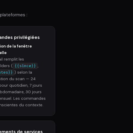
plateformes :
des privilégiées
ion de la fenêtre
elle
il remplit les
lders (
{{since}}
,
utes}}
) selon la
cation du scan — 24
pour quotidien, 7 jours
bdomadaire, 30 jours
ensuel. Les commandes
nscientes du contexte.
ments de services