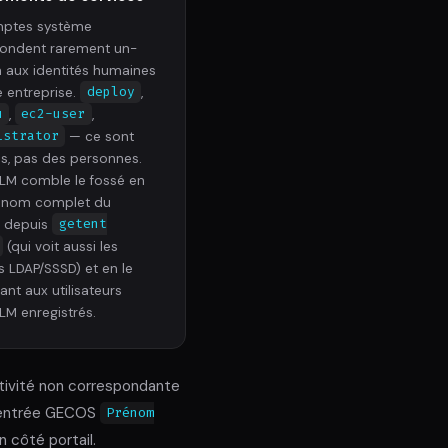
mptes système
ondent rarement un-
 aux identités humaines
e entreprise.
deploy
,
u
,
ec2-user
,
istrator
— ce sont
es, pas des personnes.
M comble le fossé en
le nom complet du
 depuis
getent
(qui voit aussi les
 LDAP/SSSD) et en le
nt aux utilisateurs
M enregistrés.
ctivité non correspondante
ne entrée GECOS
Prénom
 côté portail.