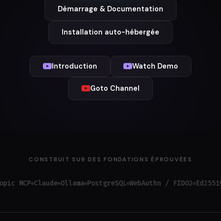
Démarrage & Documentation
Installation auto-hébergée
Introduction
Watch Demo
Goto Channel
CONSTRUIT SUR DES FONDATIONS ÉPROUVÉES
MCP
Claude
Ollama
PostgreSQL
WebAuthn / FIDO2
Ed25519
OAut