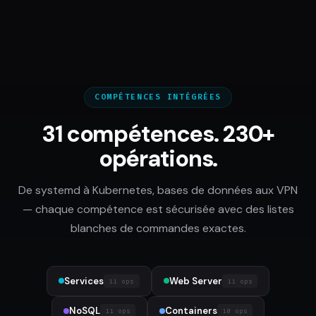
COMPÉTENCES INTÉGRÉES
31 compétences. 230+
opérations.
De systemd à Kubernetes, bases de données aux VPN
— chaque compétence est sécurisée avec des listes
blanches de commandes exactes.
Services
Web Server
11 ops
11 ops
NoSQL
Containers
11 ops
10 ops