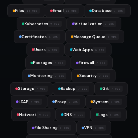
Files
Email
Database
10 ops
10 ops
9 ops
Kubernetes
Virtualization
9 ops
9 ops
Certificates
Message Queue
8 ops
8 ops
Users
Web Apps
8 ops
8 ops
Packages
Firewall
7 ops
7 ops
Monitoring
Security
7 ops
7 ops
Storage
Backup
Git
7 ops
7 ops
7 ops
LDAP
Proxy
System
7 ops
7 ops
7 ops
Network
DNS
Logs
6 ops
6 ops
6 ops
File Sharing
VPN
6 ops
6 ops