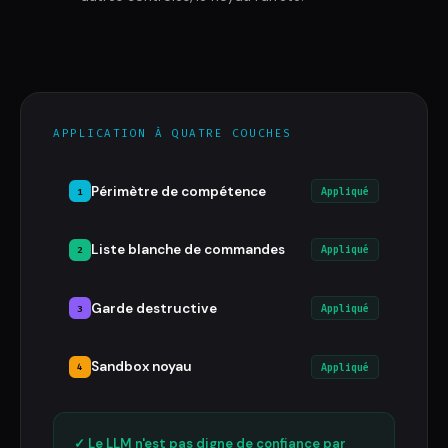
APPLICATION À QUATRE COUCHES
Périmètre de compétence
1
Appliqué
Liste blanche de commandes
2
Appliqué
Garde destructive
3
Appliqué
Sandbox noyau
4
Appliqué
✓ Le LLM n'est pas digne de confiance par