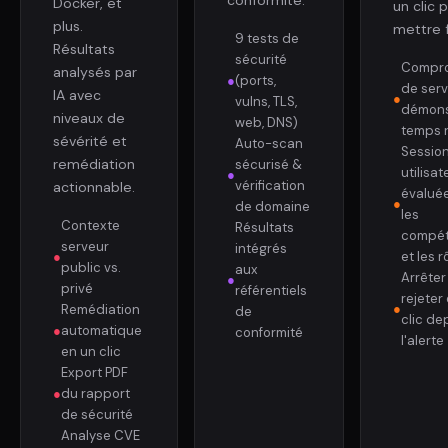
Docker, et
un clic 
plus.
mettre f
9 tests de
Résultats
sécurité
Compro
analysés par
●
(ports,
de serv
IA avec
●
vulns, TLS,
démons
niveaux de
web, DNS)
temps r
sévérité et
Auto-scan
Sessio
remédiation
sécurisé &
utilisat
●
vérification
actionnable.
évaluée
●
de domaine
les
Contexte
Résultats
compé
serveur
intégrés
et les r
●
public vs.
aux
Arrêter
●
privé
référentiels
rejeter
●
Remédiation
de
clic de
●
automatique
conformité
l'alerte
en un clic
Export PDF
●
du rapport
de sécurité
Analyse CVE