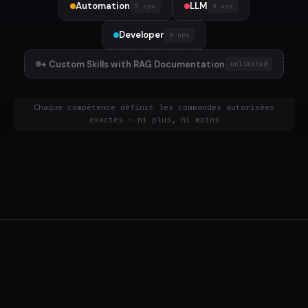
Automation
LLM
5 ops
9 ops
Developer
9 ops
+ Custom Skills with RAG Documentation
unlimited
Chaque compétence définit les commandes autorisées
exactes — ni plus, ni moins