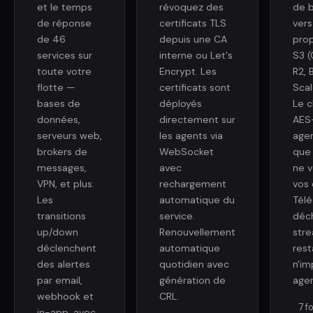
et le temps
révoquez des
de 
de réponse
certificats TLS
vers
de 46
depuis une CA
pro
services sur
interne ou Let's
S3 
toute votre
Encrypt. Les
R2, 
flotte —
certificats sont
Scal
bases de
déployés
Le c
données,
directement sur
AES
serveurs web,
les agents via
agen
brokers de
WebSocket
que
messages,
avec
ne v
VPN, et plus.
rechargement
vos
Les
automatique du
Tél
transitions
service.
déch
up/down
Renouvellement
stre
déclenchent
automatique
rest
des alertes
quotidien avec
n'im
par email,
génération de
agen
webhook et
CRL.
7 f
in-app, avec