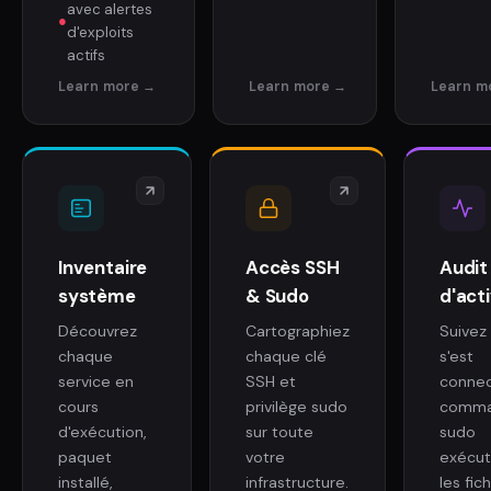
avec alertes
●
d'exploits
actifs
Inventaire
Accès SSH
Audit
système
& Sudo
d'acti
Découvrez
Cartographiez
Suivez 
chaque
chaque clé
s'est
service en
SSH et
connec
cours
privilège sudo
comma
d'exécution,
sur toute
sudo
paquet
votre
exécut
installé,
infrastructure.
les fic