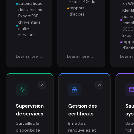
Export PDF du
●
automatique
ou Wi
●
rapport
des versions
Identi
d'accès
Export PDF
par n
●
d'inventaire
compl
●
multi-
GECO
serveurs
Expor
●
rappo
d'acti
Supervision
Gestion des
Sau
de services
certificats
sy
Surveillez la
Émettez,
Sau
disponibilité
renouvelez et
fich