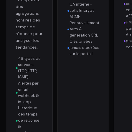
●
com
CA interne +
des
en
●
Let's Encrypt
agrégations
AE
ACME
horaires des
●
HMA
Renouvellement
temps de
pa
●
auto &
réponse pour
Arr
génération CRL
analyser les
●
po
Clés privées
tendances.
co
●
jamais stockées
sur le portail
46 types de
services
●
(TCP, HTTP,
ICMP)
Alertes par
email,
●
webhook &
in-app
Historique
des temps
●
de réponse
&