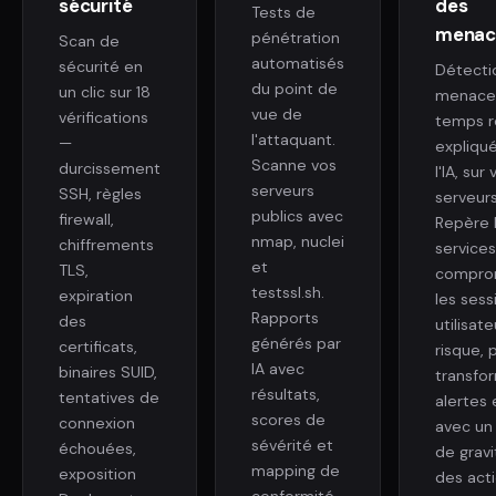
sécurité
des
Tests de
menac
pénétration
Scan de
automatisés
sécurité en
Détecti
du point de
un clic sur 18
menace
vue de
vérifications
temps r
l'attaquant.
—
expliqu
Scanne vos
durcissement
l'IA, sur
serveurs
SSH, règles
serveurs
publics avec
firewall,
Repère 
nmap, nuclei
chiffrements
services
et
TLS,
compro
testssl.sh.
expiration
les sess
Rapports
des
utilisate
générés par
certificats,
risque, 
IA avec
binaires SUID,
transfo
résultats,
tentatives de
alertes 
scores de
connexion
avec un
sévérité et
échouées,
de gravi
mapping de
exposition
des act
conformité.