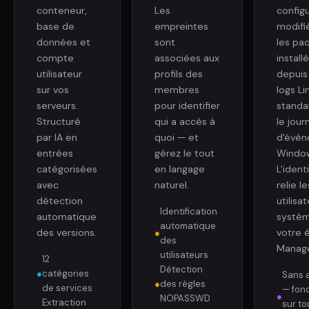
conteneur,
Les
config
base de
empreintes
modifi
données et
sont
les pa
compte
associées aux
install
utilisateur
profils des
depuis
sur vos
membres
logs Li
serveurs.
pour identifier
standa
Structuré
qui a accès à
le jour
par IA en
quoi — et
d'évé
entrées
gérez le tout
Windo
catégorisées
en langage
L'ident
avec
naturel.
relie le
détection
utilisa
Identification
automatique
systè
automatique
des versions.
votre 
●
des
Manag
utilisateurs
12
Détection
●
catégories
Sans 
●
des règles
de services
— fon
●
NOPASSWD
Extraction
sur to